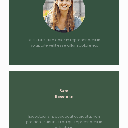
Duis aute irure dolor in reprehenderit in
voluptate velit esse cillum dolore eu.
Sam
Rossman
Excepteur sint occaecat cupidatat non
proident, sunt in culpa qui repreenderit in
voluptate.