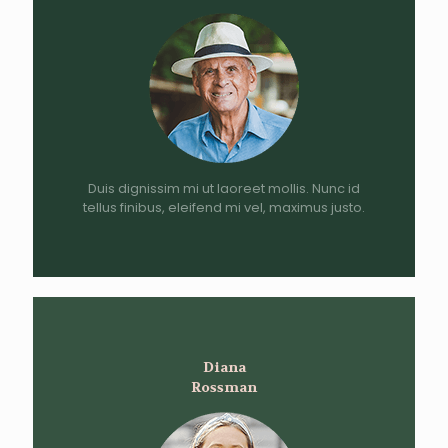
Duis dignissim mi ut laoreet mollis. Nunc id
tellus finibus, eleifend mi vel, maximus justo.
Diana
Rossman