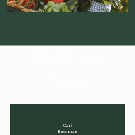
Meet our
team
Carl
Rossman